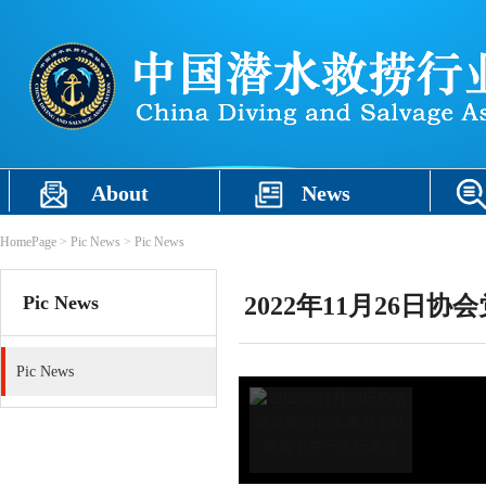
About
News
HomePage
>
Pic News
>
Pic News
Pic News
2022年11月26
Pic News