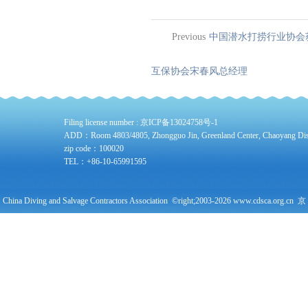
Previous
中国潜水打捞行业协会
互保协会宋春风总经理
Filing license number :
京ICP备13024758号-1
ADD：Room 4803/4805, Zhongguo Jin, Greenland Center, Chaoyang Distri
zip code：100020
TEL：+86-10-65991595
China Diving and Salvage Contractors Association ©right;2003-2026 www.cdsca.org.cn 京
公网安备11010102004378号